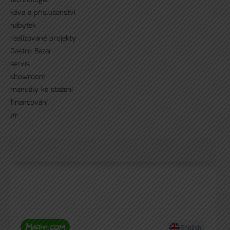
technologie
káva a příslušenství
nábytek
realizované projekty
Gastro Bazar
servís
showroom
manuály ke stažení
financování
ᘻᵉ