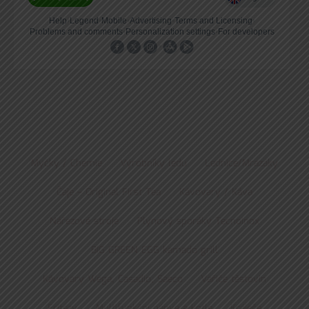
Myčky / Chemie
Výrobníky ledu
Lednice/Mrazáky
Čaje – Original First Tea
Kávovary / Káva
Nářezové stroje
Plynový sporáky Tecnoinox
BIG GREEN EGG kamado grill
Kávovary Wega, Casadio, Saeco
Vařiče těstovin
Fritézy
Multifunkční pánve a kotle
Kráječe