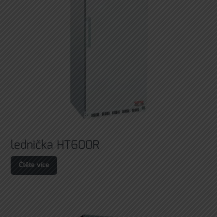
lednička HT600R
Čtěte více