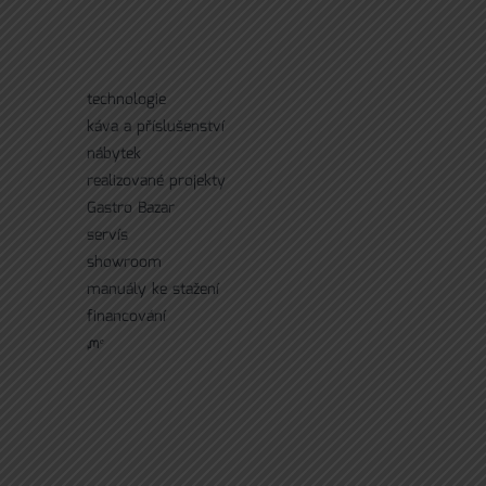
technologie
káva a příslušenství
nábytek
realizované projekty
Gastro Bazar
servís
showroom
manuály ke stažení
financování
ᘻᵉ