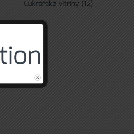
Cukrářské vitríny
(12)
tion