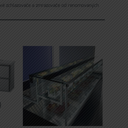
 šokové zchlazovače a zmrazovače od renomovaných
)