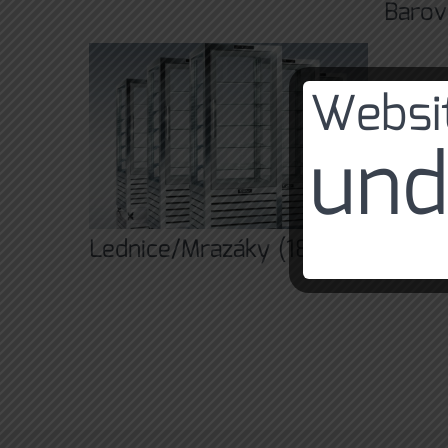
Barov
Websit
und
Lednice/Mrazáky
(18)