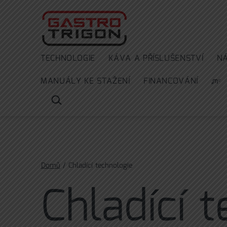
Přejít
k
obsahu
TECHNOLOGIE
KÁVA A PŘÍSLUŠENSTVÍ
N
MANUÁLY KE STAŽENÍ
FINANCOVÁNÍ
ᘻᵉ
HLEDAT
…
Domů
/ Chladící technologie
Chladící 