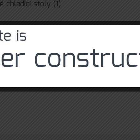
é chladící stoly
(1)
e is
er construc