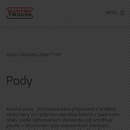
Přejít
k
MENU
obsahu
Domů
/
Kávovary / Káva
/ Pody
Pody
Kávové pody , porcovaná káva připravená z pražené,
mleté kávy pro přípravu espressa balená v papírovém
obalu podle definovaných standardu což umožňuje
použití v libovolném typu standardních kávovaru.