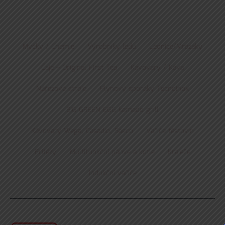
Myčky / Chemie
Výrobníky ledu
Lednice/Mrazáky
Čaje – Original First Tea
Kávovary / Káva
Nářezové stroje
Plynový sporáky Tecnoinox
BIG GREEN EGG kamado grill
Kávovary Wega, Casadio, Saeco
Vařiče těstovin
Fritézy
Multifunkční pánve a kotle
Kráječe
Indukční vařiče