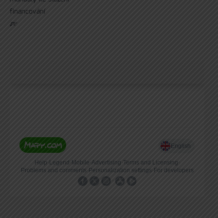
financování
ᘻᵉ