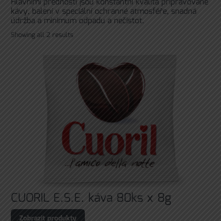
Hlavními přednosti jsou konstantní kvalita připravované
kávy, balení v speciální ochranné atmosféře, snadná
údržba a minimum odpadu a nečistot.
Showing all 2 results
CUORIL E.S.E. káva 80ks x 8g
Zobrazit produkty