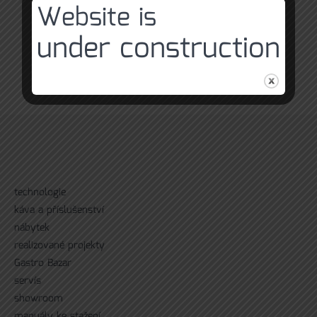
Website is
under construction
technologie
káva a příslušenství
nábytek
realizované projekty
Gastro Bazar
servís
showroom
manuály ke stažení