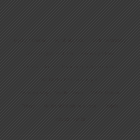
Myčky / Chemie
Výrobníky ledu
Lednice/Mrazáky
Čaje – Original First Tea
Kávovary / Káva
Nářezové stroje
Plynový sporáky Tecnoinox
BIG GREEN EGG kamado grill
Kávovary Wega, Casadio, Saeco
Vařiče těstovin
Fritézy
Multifunkční pánve a kotle
Kráječe
Indukční vařiče