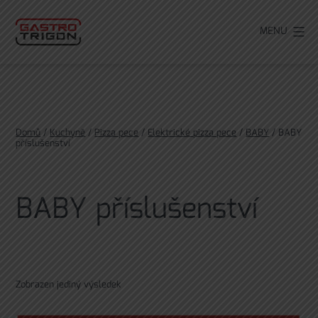
Přejít
k
MENU
obsahu
Domů
/
Kuchyně
/
Pizza pece
/
Elektrické pizza pece
/
BABY
/ BABY
příslušenství
BABY příslušenství
Zobrazen jediný výsledek