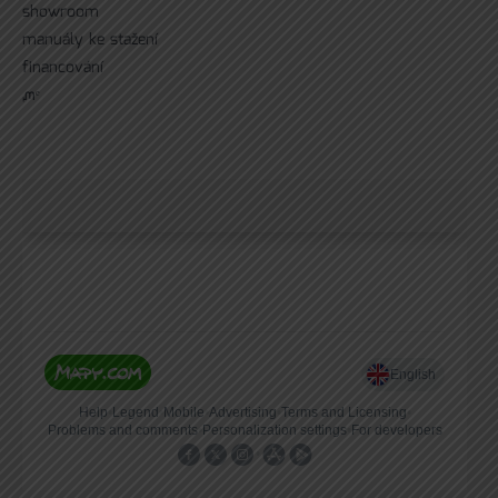
showroom
manuály ke stažení
financování
ᘻᵉ