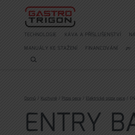
Přejít
k
obsahu
TECHNOLOGIE
KÁVA A PŘÍSLUŠENSTVÍ
N
MANUÁLY KE STAŽENÍ
FINANCOVÁNÍ
ᘻᵉ
HLEDAT
…
Domů
/
Kuchyně
/
Pizza pece
/
Elektrické pizza pece
/ EN
ENTRY B