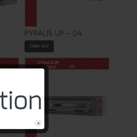
PYRALIS UP – D4
Čtěte více
tion