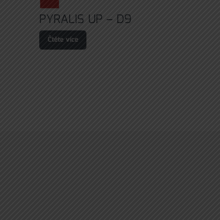
PYRALIS UP – D9
Čtěte více