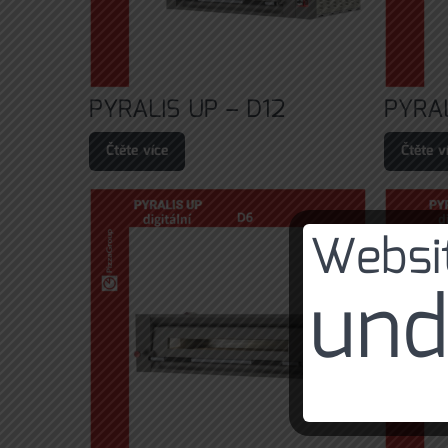
PYRALIS UP – D12
PYRAL
Čtěte více
Čtěte v
Websit
und