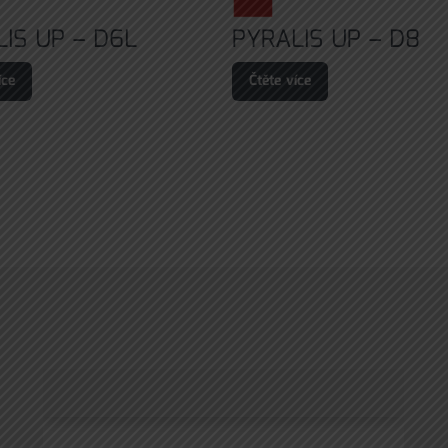
IS UP – D6L
PYRALIS UP – D8
íce
Čtěte více