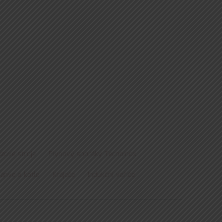
zové stroje
Plynový sporáky Tecnoinox
pánve a kotle
Kráječe
Indukční vařiče