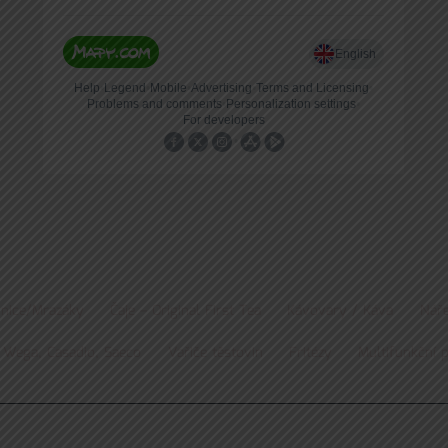
nice/Mrazáky
Čaje – Original First Tea
Kávovary / Káva
Náře
 Wega, Casadio, Saeco
Vařiče těstovin
Fritézy
Multifunkční 