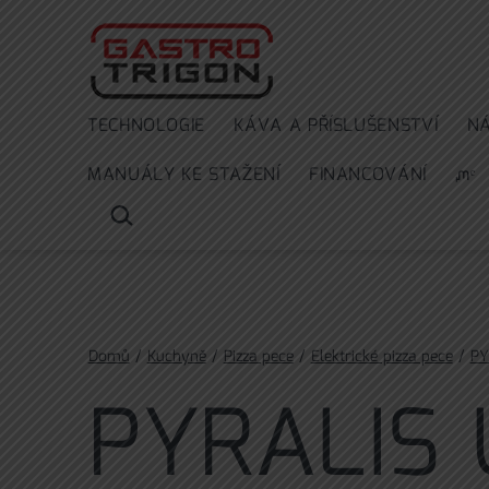
Přejít
k
obsahu
TECHNOLOGIE
KÁVA A PŘÍSLUŠENSTVÍ
N
MANUÁLY KE STAŽENÍ
FINANCOVÁNÍ
ᘻᵉ
HLEDAT
…
Domů
/
Kuchyně
/
Pizza pece
/
Elektrické pizza pece
/
PY
PYRALIS U