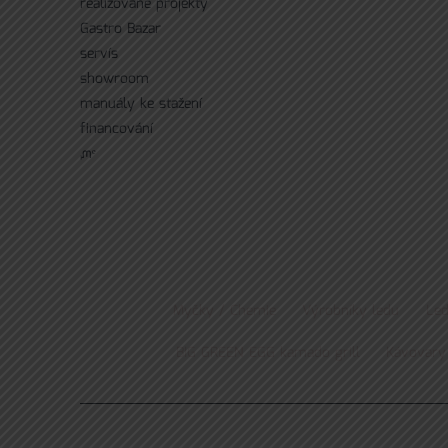
realizované projekty
Gastro Bazar
servís
showroom
manuály ke stažení
financování
ᘻᵉ
Myčky / Chemie
Výrobníky ledu
Led
BIG GREEN EGG kamado grill
Kávovary