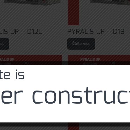
IS UP – D12L
PYRALIS UP – D18
íce
Čtěte více
e is
er construc