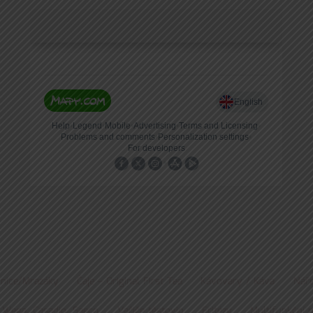
nice/Mrazáky
Čaje – Original First Tea
Kávovary / Káva
Náře
 Wega, Casadio, Saeco
Vařiče těstovin
Fritézy
Multifunkční 