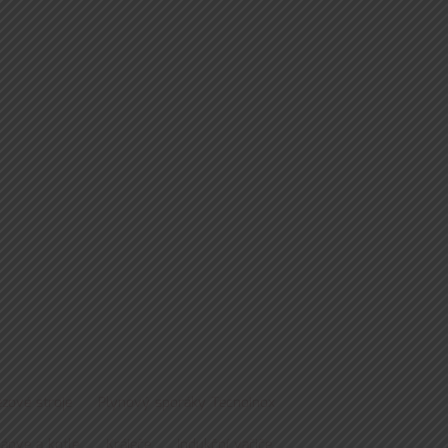
zové stroje
Plynový sporáky Tecnoinox
pánve a kotle
Kráječe
Indukční vařiče