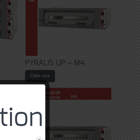
PYRALIS UP – M4
Čtěte více
tion