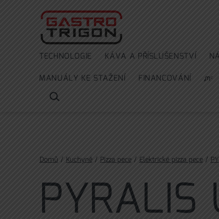
Přejít
k
obsahu
TECHNOLOGIE
KÁVA A PŘÍSLUŠENSTVÍ
N
MANUÁLY KE STAŽENÍ
FINANCOVÁNÍ
ᘻᵉ
HLEDAT
…
Domů
/
Kuchyně
/
Pizza pece
/
Elektrické pizza pece
/
PY
PYRALIS 