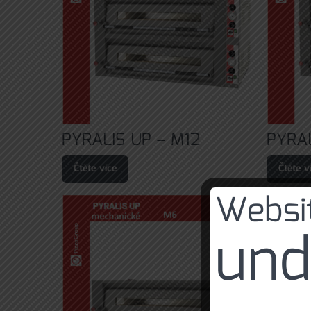
PYRALIS UP – M12
PYRAL
Čtěte více
Čtěte v
Websit
und