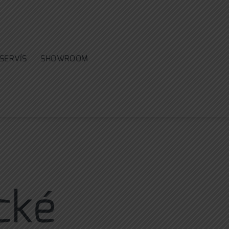
SERVÍS
SHOWROOM
cké