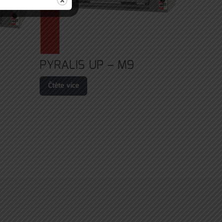
PYRALIS UP – M9
Čtěte více