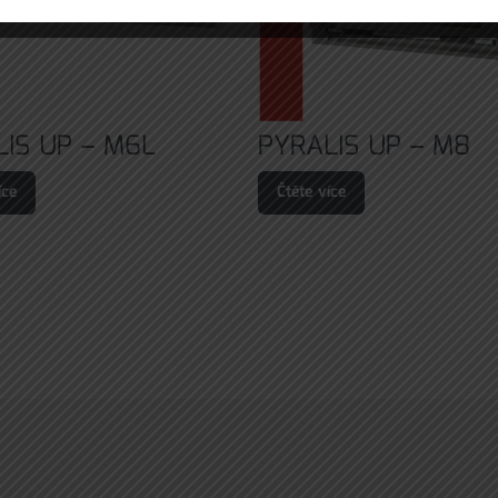
LIS UP – M6L
PYRALIS UP – M8
íce
Čtěte více