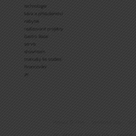
technologie
káva a příslušenství
nábytek
realizované projekty
Gastro Bazar
servís
showroom
manuály ke stažení
financování
ᘻᵉ
Myčky / Chemie
Výrobníky ledu
Led
BIG GREEN EGG kamado grill
Kávovary