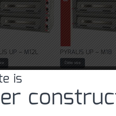
IS UP – M12L
PYRALIS UP – M18
íce
Čtěte více
e is
er construc