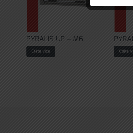
PYRALIS UP – M6
PYRA
Čtěte více
Čtěte v