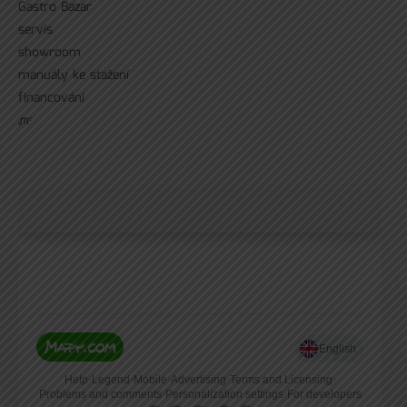
Gastro Bazar
servís
showroom
manuály ke stažení
financování
ᘻᵉ