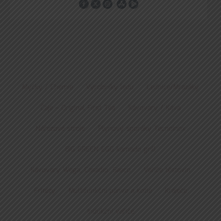
Myčky / Chemie
Výrobníky ledu
Lednice/Mrazáky
Čaje – Original First Tea
Kávovary / Káva
Nářezové stroje
Plynový sporáky Tecnoinox
BIG GREEN EGG kamado grill
Kávovary Wega, Casadio, Saeco
Vařiče těstovin
Fritézy
Multifunkční pánve a kotle
Kráječe
Indukční vařiče