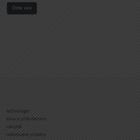
Čtěte více
technologie
káva a příslušenství
nábytek
realizované projekty