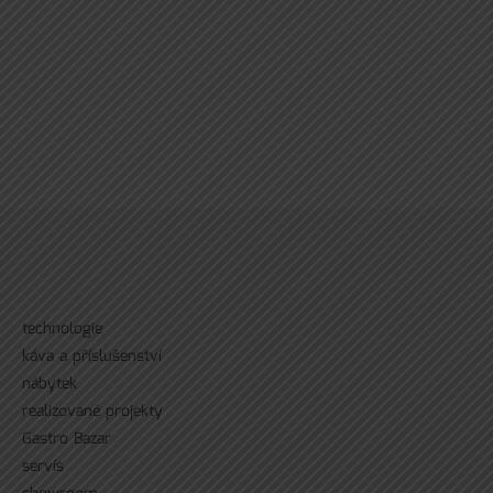
technologie
káva a příslušenství
nábytek
realizované projekty
Gastro Bazar
servís