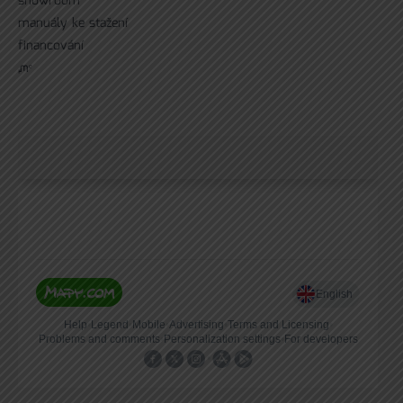
showroom
manuály ke stažení
financování
ᘻᵉ