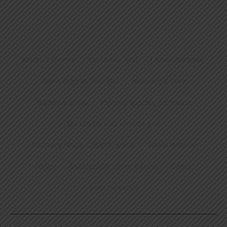
Myčky / Chemie
Výrobníky ledu
Lednice/Mrazáky
Čaje – Original First Tea
Kávovary / Káva
Nářezové stroje
Plynový sporáky Tecnoinox
BIG GREEN EGG kamado grill
Kávovary Wega, Casadio, Saeco
Vařiče těstovin
Fritézy
Multifunkční pánve a kotle
Kráječe
Indukční vařiče