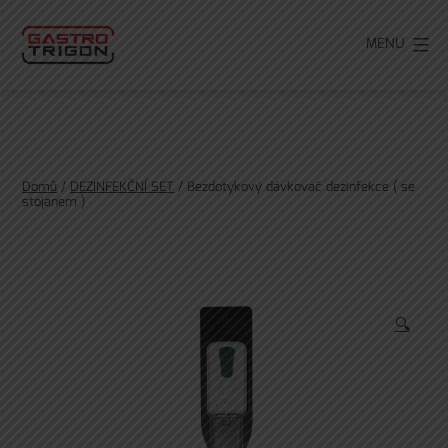
Přejít
k
MENU
obsahu
Domů
/
DEZINFEKČNÍ SET
/ Bezdotykový dávkovač dezinfekce ( se
stojanem )
🔍