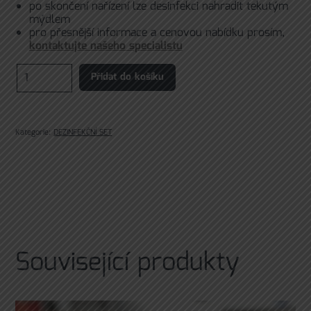
po skončení nařízení lze desinfekci nahradit tekutým
mýdlem
pro přesnější informace a cenovou nabídku prosím,
kontaktujte našeho specialistu
Bezdotykový
Přidat do košíku
dávkovač
dezinfekce
(
se
stojanem
Kategorie:
DEZINFEKČNÍ SET
)
quantity
Související produkty