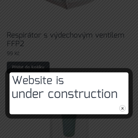
Respirátor s výdechovým ventilem
FFP2
99
Kč
Přidat do košíku
Website is
under construction