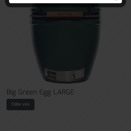
Big Green Egg LARGE
Čtěte více