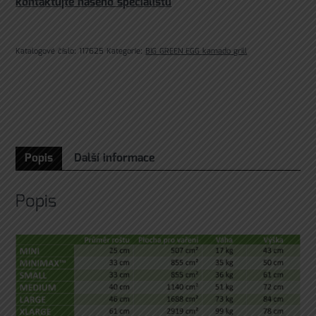
kontaktujte našeho specialistu
Katalogové číslo:
117625
Kategorie:
BIG GREEN EGG kamado grill
Popis
Další informace
Popis