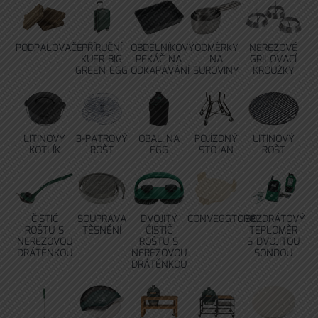
PODPALOVAČE
PŘÍRUČNÍ
OBDÉLNÍKOVÝ
ODMĚRKY
NEREZOVÉ
KUFR BIG
PEKÁČ NA
NA
GRILOVACÍ
GREEN EGG
ODKAPÁVÁNÍ
SUROVINY
KROUŽKY
LITINOVÝ
3-PATROVÝ
OBAL NA
POJÍZDNÝ
LITINOVÝ
KOTLÍK
ROŠT
EGG
STOJAN
ROŠT
ČISTIČ
SOUPRAVA
DVOJITÝ
CONVEGGTOR®
BEZDRÁTOVÝ
ROŠTU S
TĚSNĚNÍ
ČISTIČ
TEPLOMĚR
NEREZOVOU
ROŠTU S
S DVOJITOU
DRÁTĚNKOU
NEREZOVOU
SONDOU
DRÁTĚNKOU