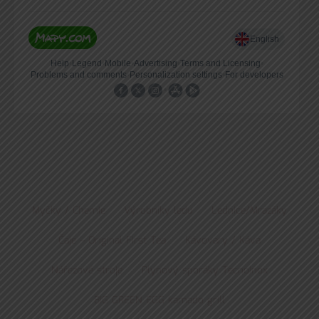
Myčky / Chemie
Výrobníky ledu
Lednice/Mrazáky
Čaje – Original First Tea
Kávovary / Káva
Nářezové stroje
Plynový sporáky Tecnoinox
BIG GREEN EGG kamado grill