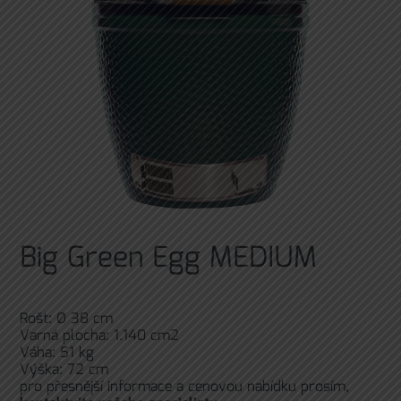
Big Green Egg MEDIUM
Rošt: Ø 38 cm
Varná plocha: 1.140 cm2
Váha: 51 kg
Výška: 72 cm
pro přesnější informace a cenovou nabídku prosím,