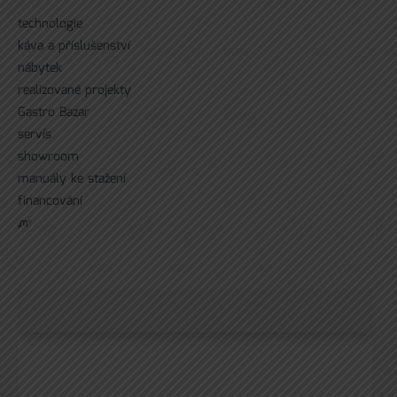
technologie
káva a příslušenství
nábytek
realizované projekty
Gastro Bazar
servís
showroom
manuály ke stažení
financování
ᘻᵉ