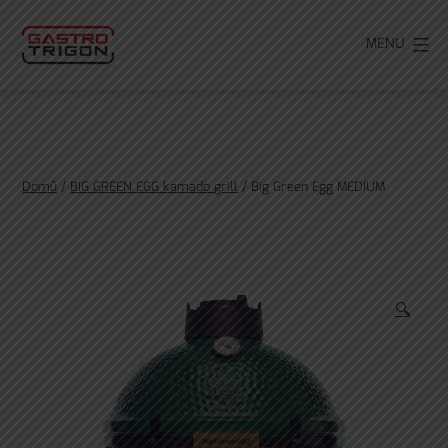
Přejít
k
MENU
obsahu
Domů
/
BIG GREEN EGG kamado grill
/ Big Green Egg MEDIUM
🔍