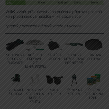
Velký výběr příslušenství na pečení a přípravu pokrmů.
Kompletní cenová nabídka –
ke stažení zde
*
popisky převzaté od dodavatele / výrobce
SILIKONOVÁ
KOŠ PRO
ZÁSTĚRA
PLYNOVÝ
LITINOVÁ
GRILOVACÍ
PŘÍPRAVU
APRON
ROZPALOVAČ
PLOTNA
RUKAVICE
12-TI
EGGNITER®
MINIBURGERŮ
SKLÁDACÍ
NEREZOVÝ
SADA
PŘENOSNÝ
DŘEVĚNÉ
ŽIDLIČKA
STOJAN NA
KOLEČEK
STOJAN
ŠPALÍKY NA
KUŘE A
UZENÍ
KRŮTU