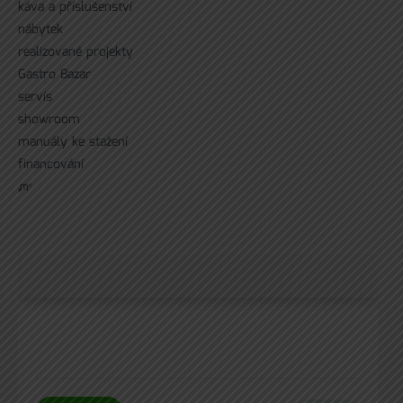
káva a příslušenství
nábytek
realizované projekty
Gastro Bazar
servís
showroom
manuály ke stažení
financování
ᘻᵉ