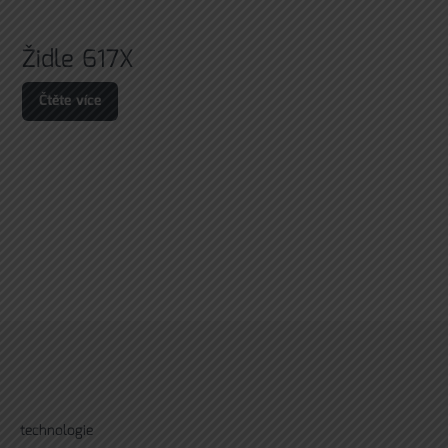
Židle 617X
Čtěte více
technologie