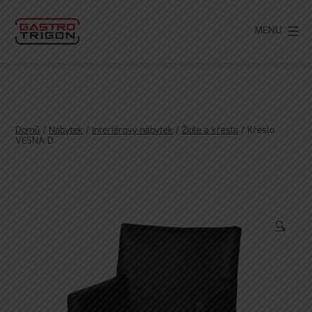
Přejít
k
MENU
obsahu
Domů
/
Nábytek
/
Interiérový nábytek
/
Židle a křesla
/ Křeslo
VESNA D
🔍