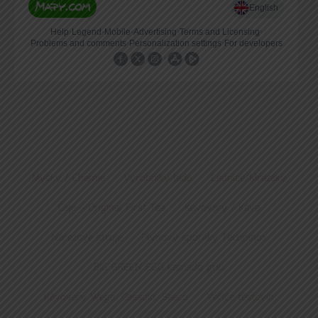
Myčky / Chemie
Výrobníky ledu
Lednice/Mrazáky
Čaje – Original First Tea
Kávovary / Káva
Nářezové stroje
Plynový sporáky Tecnoinox
BIG GREEN EGG kamado grill
Kávovary Wega, Casadio, Saeco
Vařiče těstovin