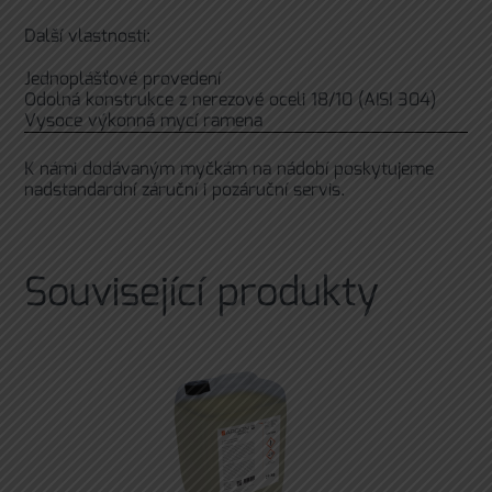
Další vlastnosti:
Jednoplášťové provedení
Odolná konstrukce z nerezové oceli 18/10 (AISI 304)
Vysoce výkonná mycí ramena
K námi dodávaným myčkám na nádobí poskytujeme
nadstandardní záruční i pozáruční servis.
Související produkty