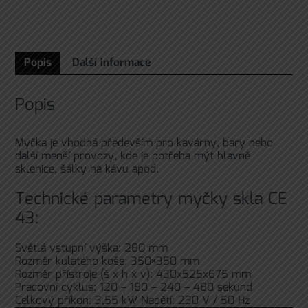
Popis
Další informace
Popis
Myčka je vhodná především pro kavárny, bary nebo
další menší provozy, kde je potřeba mýt hlavně
sklenice, šálky na kávu apod.
Technické parametry myčky skla CE
43:
Světlá vstupní výška: 280 mm
Rozměr kulatého koše: 350×350 mm
Rozměr přístroje (š x h x v): 430x525x675 mm
Pracovní cyklus: 120 – 180 – 240 – 480 sekund
Celkový příkon: 3,55 kW
Napětí: 230 V / 50 Hz