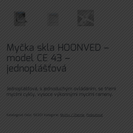
Myčka skla HOONVED –
model CE 43 –
jednoplášťová
Jednoplášťová, s jednoduchým ovládáním, se třemi
mycími cykly, vysoce výkonnými mycími rameny.
Katalogové číslo:
56301
Kategorie:
Myčky / Chemie
,
Podpultové