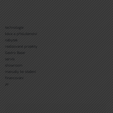
technologie
káva a příslušenství
nábytek
realizované projekty
Gastro Bazar
servís
showroom
manuály ke stažení
financování
ᘻᵉ