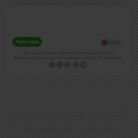
Myčky / Chemie
Výrobníky ledu
Lednice/Mrazáky
Čaje – Original First Tea
Kávovary / Káva