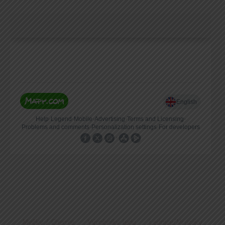
Myčky / Chemie
Výrobníky ledu
Lednice/Mrazáky