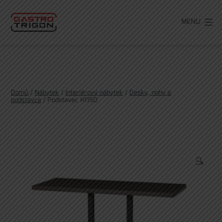
Přejít
k
MENU
obsahu
Domů
/
Nábytek
/
Interiérový nábytek
/
Desky, nohy a
podstavce
/ Podstavec H115D
🔍