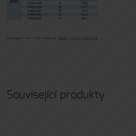
Katalogové číslo:
H115
Kategorie:
Desky, nohy a podstavce
Související produkty