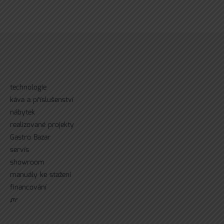
technologie
káva a příslušenství
nábytek
realizované projekty
Gastro Bazar
servís
showroom
manuály ke stažení
financování
ᘻᵉ