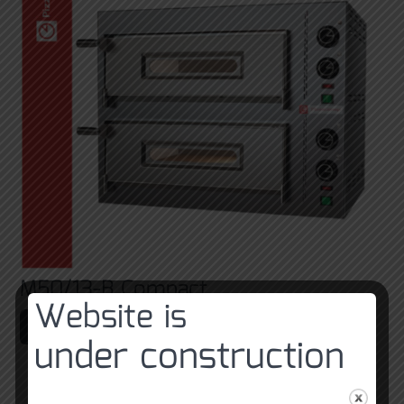
M50/13-B Compact
Website is
Čtěte více
under construction