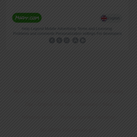
Myčky / Chemie
Výrobníky ledu
Lednice/Mrazáky
Čaje – Original First Tea
Kávovary / Káva
Nářezové stroje
Plynový sporáky Tecnoinox
BIG GREEN EGG kamado grill