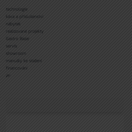
technologie
káva a příslušenství
nábytek
realizované projekty
Gastro Bazar
servís
showroom
manuály ke stažení
financování
ᘻᵉ