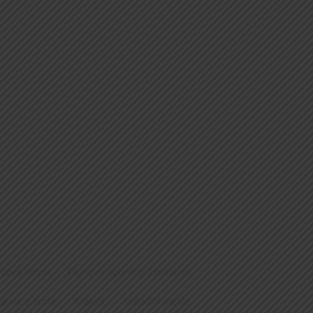
zové stroje
Plynový sporáky Tecnoinox
pánve a kotle
Kráječe
Indukční vařiče