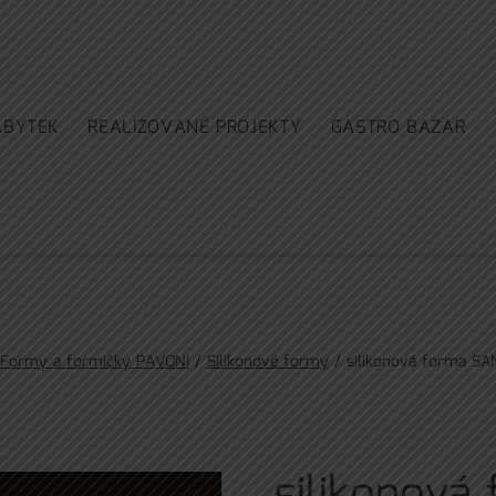
ÁBYTEK
REALIZOVANÉ PROJEKTY
GASTRO BAZAR
Formy a formičky PAVONI
/
Silikonové formy
/ silikonová forma S
silikonová