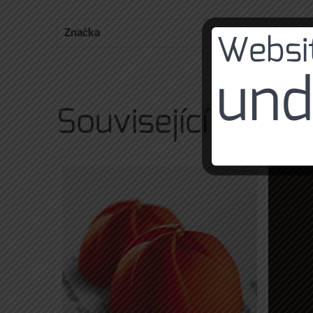
Značka
Websit
und
Související produ