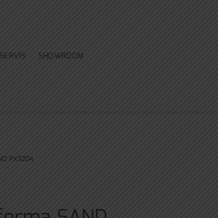
SERVÍS
SHOWROOM
AND PX3204
 forma SAND