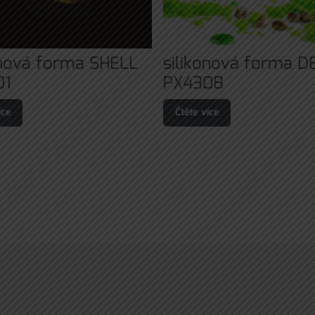
onová forma SHELL
silikonová forma D
01
PX4308
íce
Čtěte více