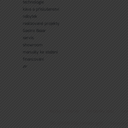
technologie
káva a příslušenství
nábytek
realizované projekty
Gastro Bazar
servís
showroom
manuály ke stažení
financování
ᘻᵉ
Myčky / Chemie
Výrobníky ledu
Led
BIG GREEN EGG kamado grill
Kávovary