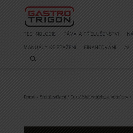
Přejít
k
obsahu
TECHNOLOGIE
KÁVA A PŘÍSLUŠENSTVÍ
N
MANUÁLY KE STAŽENÍ
FINANCOVÁNÍ
ᘻᵉ
HLEDAT
…
Domů
/
Stolní zařízení
/
Cukrářské potřeby a pomůcky
/