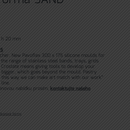
 x h 20 mm
15
icher. New Pavoflex 300 x 175 silicone moulds for
 the range of stainless steel bands, trays, grids
o Crostate means giving tools to develop your
ng bigger, which goes beyond the mould. Pastry
n this way we can make art match with our work”
line.
cenovou nabídku prosím,
kontaktujte našeho
ilikonové formy