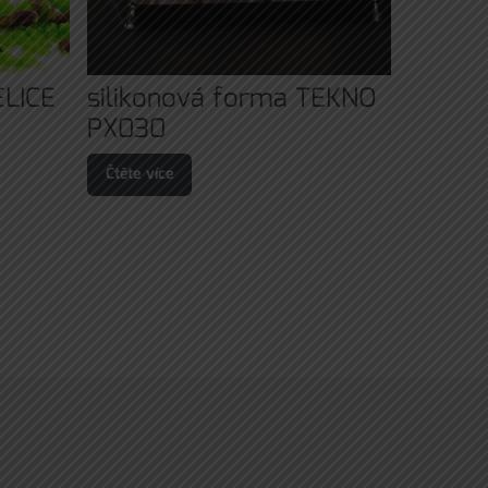
ELICE
silikonová forma TEKNO
PX030
Čtěte více