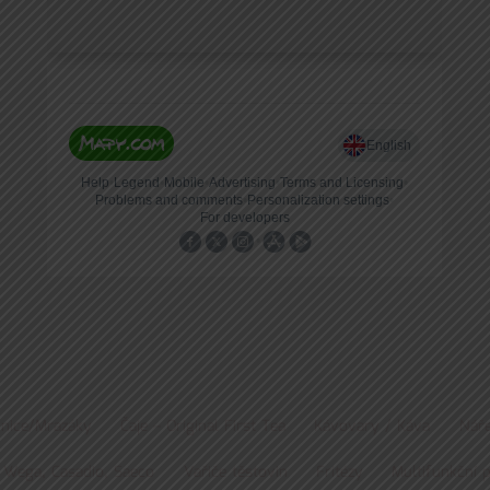
nice/Mrazáky
Čaje – Original First Tea
Kávovary / Káva
Náře
 Wega, Casadio, Saeco
Vařiče těstovin
Fritézy
Multifunkční 