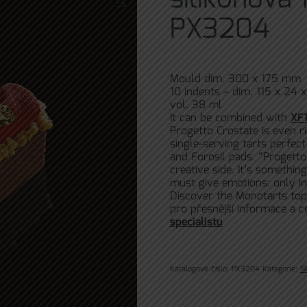
🔍
PX3204
Mould dim. 300 x 175 mm
10 indents – dim. 115 x 24
vol. 38 ml
It can be combined with
XF
Progetto Crostate is even r
single-serving tarts perfect
and Forosil pads. “Progett
creative side. It’s somethi
must give emotions: only i
Discover the Monotarts top 
pro přesnější informace a 
specialistu
Katalogové číslo:
PX3204
Kategorie:
S