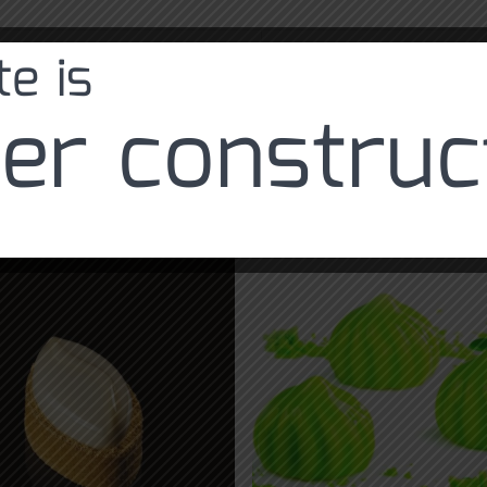
Pavoni
e is
er construc
kty