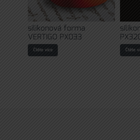
silikonová forma
silik
VERTIGO PX033
PX32
Čtěte více
Čtěte v