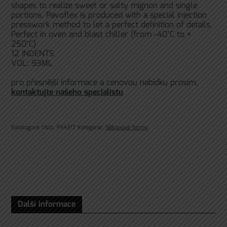
shapes to realize sweet or salty mignon and single
portions. Pavoflex is produced with a special injection
presswork method to let a perfect definition of details.
Perfect in oven and blast chiller (from -40°C to +
250°C)
12 INDENTS
VOL: 93ML
pro přesnější informace a cenovou nabídku prosím,
kontaktujte našeho specialistu
Katalogové číslo:
PX4317
Kategorie:
Silikonové formy
Další informace