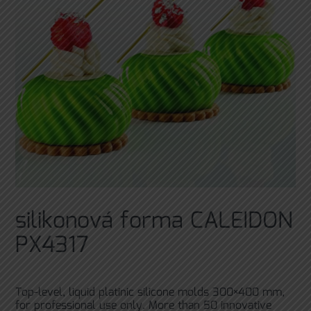
silikonová forma CALEIDON
PX4317
Top-level, liquid platinic silicone molds 300×400 mm,
for professional use only. More than 50 innovative