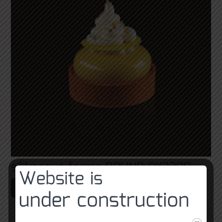
silikonová forma ROUND PX3200
Website is
Čtěte více
under construction