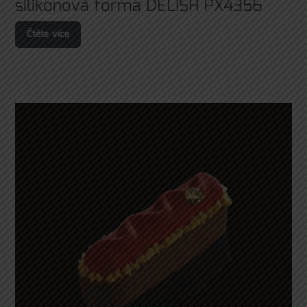
silikonová forma DELISH PX4356
Čtěte více