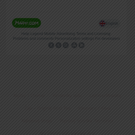
Myčky / Chemie
Výrobníky ledu
Lednice/Mrazáky
Čaje – Original First Tea
Kávovary / Káva
Nářezové stroje
Plynový sporáky Tecnoinox
BIG GREEN EGG kamado grill