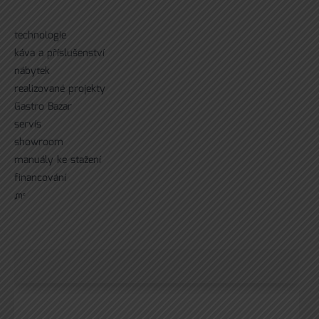
technologie
káva a příslušenství
nábytek
realizované projekty
Gastro Bazar
servís
showroom
manuály ke stažení
financování
ᘻᵉ