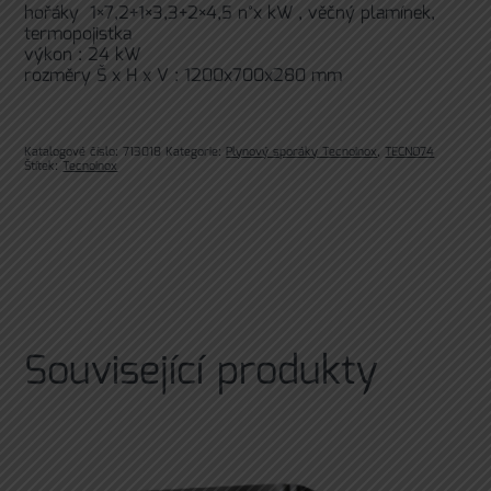
hořáky 1×7,2+1×3,3+2×4,5 n°x kW , věčný plamínek,
termopojistka
výkon : 24 kW
rozměry Š x H x V : 1200x700x280 mm
Katalogové číslo:
713018
Kategorie:
Plynový sporáky Tecnoinox
,
TECNO74
Štítek:
Tecnoinox
Související produkty