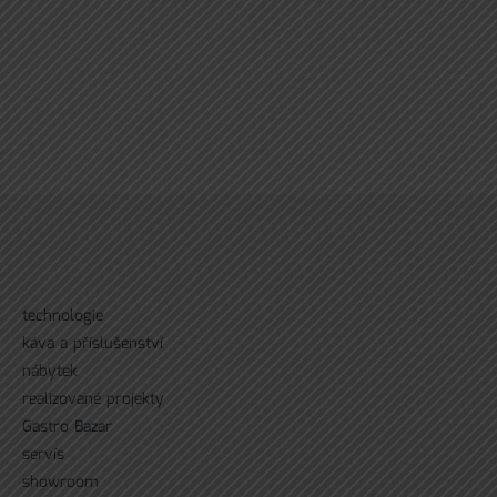
technologie
káva a příslušenství
nábytek
realizované projekty
Gastro Bazar
servís
showroom