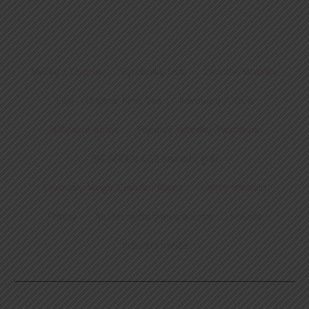
Myčky / Chemie
Výrobníky ledu
Lednice/Mrazáky
Čaje – Original First Tea
Kávovary / Káva
Nářezové stroje
Plynový sporáky Tecnoinox
BIG GREEN EGG kamado grill
Kávovary Wega, Casadio, Saeco
Vařiče těstovin
Fritézy
Multifunkční pánve a kotle
Kráječe
Indukční vařiče