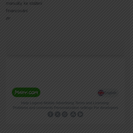
manuály ke stažení
financování
ᘻᵉ