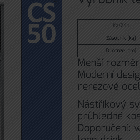
🔍
Kg/24h
Zásobník [kg]
Dimenze [cm]
Menší rozměry
Moderní design
nerezové ocel
Nástřikový sy
průhledné kos
Doporučení: w