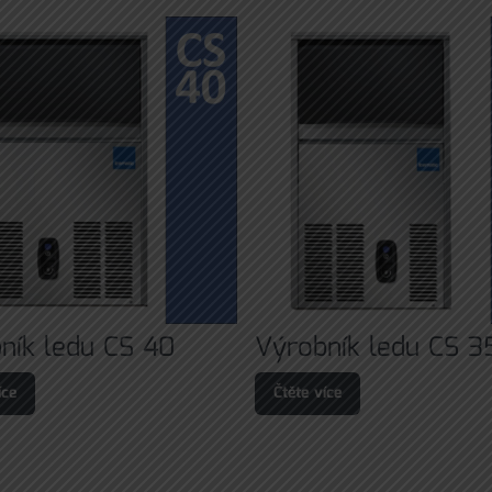
ník ledu CS 40
Výrobník ledu CS 3
íce
Čtěte více