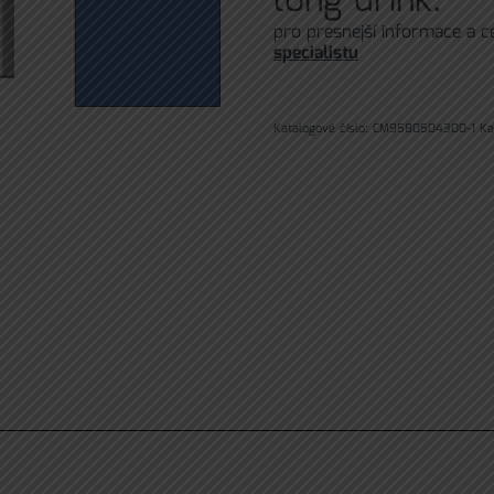
long drink.
pro presnejší informace a 
specialistu
Katalogové číslo:
CM9580504300-1
Ka