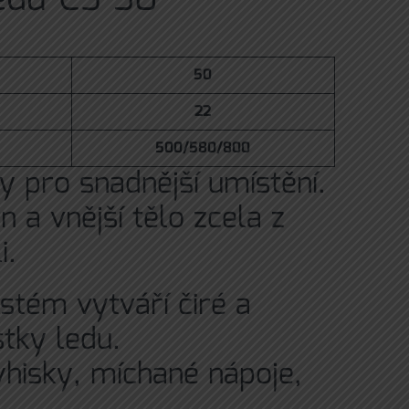
50
22
500/580/800
 pro snadnější umístění.
 a vnější tělo zcela z
i.
stém vytváří čiré a
tky ledu.
hisky, míchané nápoje,