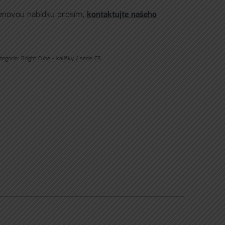
cenovou nabídku prosím,
kontaktujte našeho
tegorie:
Bright Cube - kalíšky / serie CS