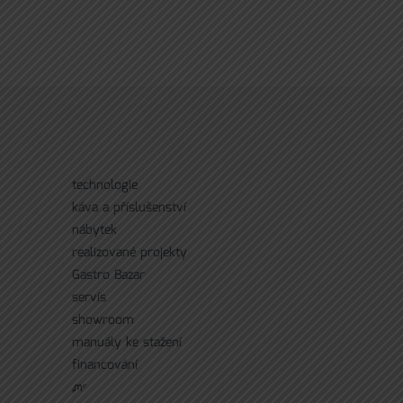
technologie
káva a příslušenství
nábytek
realizované projekty
Gastro Bazar
servís
showroom
manuály ke stažení
financování
ᘻᵉ