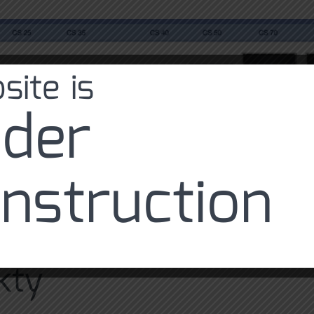
site is
der
nstruction
kty