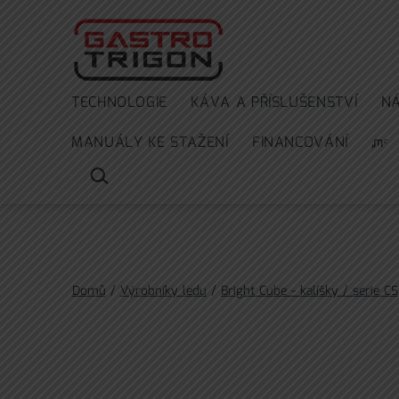
Přejít
k
obsahu
TECHNOLOGIE
KÁVA A PŘÍSLUŠENSTVÍ
N
MANUÁLY KE STAŽENÍ
FINANCOVÁNÍ
ᘻᵉ
HLEDAT
…
Domů
/
Výrobníky ledu
/
Bright Cube - kalíšky / serie CS