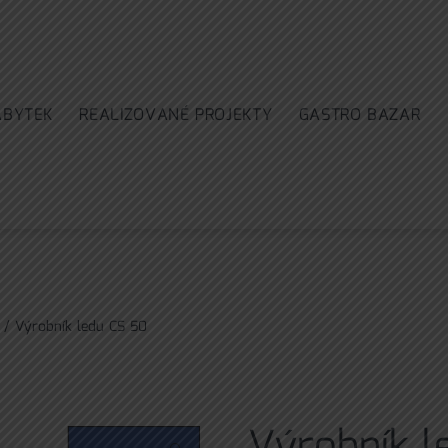
ÁBYTEK
REALIZOVANÉ PROJEKTY
GASTRO BAZAR
/ Výrobník ledu CS 50
Výrobník l