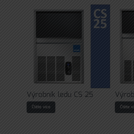
Výrobník ledu CS 25
Výrob
Čtěte více
Čtěte v