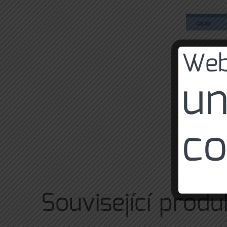
Web
un
co
Související produ