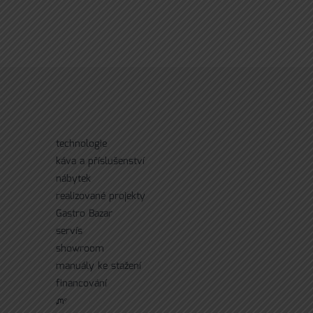
technologie
káva a příslušenství
nábytek
realizované projekty
Gastro Bazar
servís
showroom
manuály ke stažení
financování
ᘻᵉ