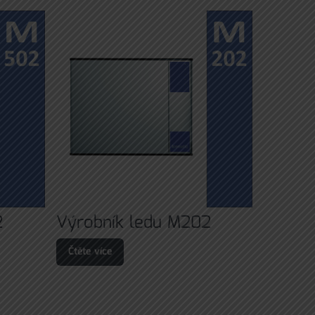
2
Výrobník ledu M202
Čtěte více