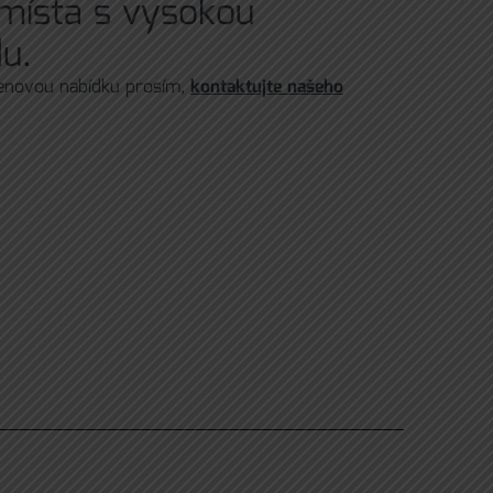
o místa s vysokou
u.
cenovou nabídku prosím,
kontaktujte našeho