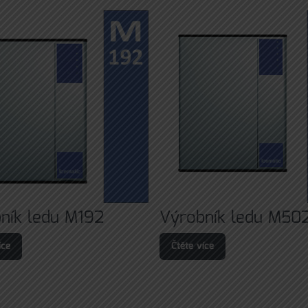
ník ledu M192
Výrobník ledu M50
íce
Čtěte více