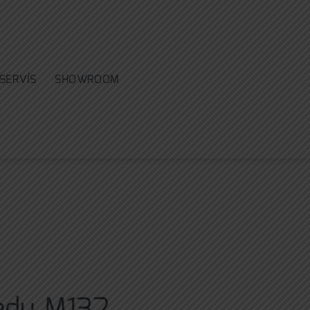
SERVÍS
SHOWROOM
edu M132