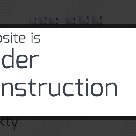
site is
der
nstruction
kty