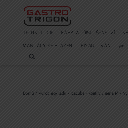
Přejít
k
obsahu
TECHNOLOGIE
KÁVA A PŘÍSLUŠENSTVÍ
N
MANUÁLY KE STAŽENÍ
FINANCOVÁNÍ
ᘻᵉ
HLEDAT
…
Domů
/
Výrobníky ledu
/
Icecube - kostky / serie M
/ Vý