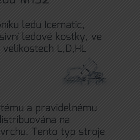
níku ledu Icematic,
ivní ledové kostky, ve
 velikostech L,D,HL
žitému a pravidelnému
distribuována na
rchu. Tento typ stroje