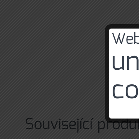
Web
un
co
Související produ