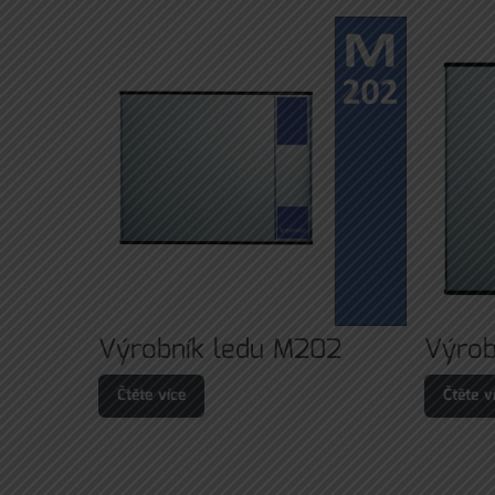
Výrobník ledu M202
Výrob
Čtěte více
Čtěte v