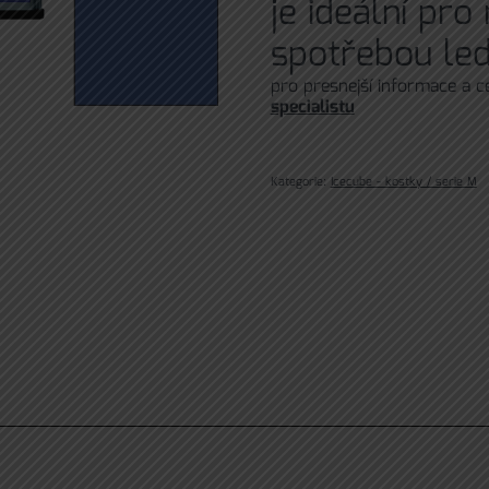
je ideální pr
spotřebou led
pro presnejší informace a 
specialistu
Kategorie:
Icecube - kostky / serie M