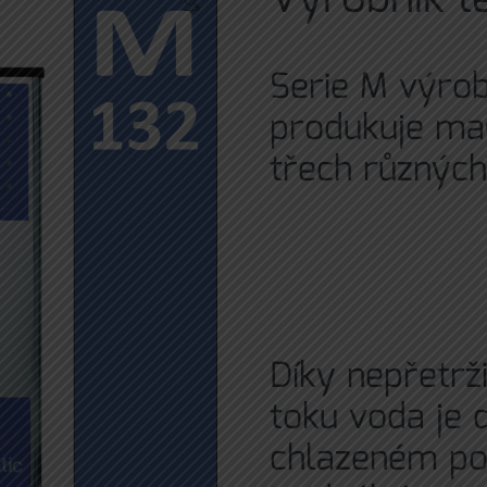
🔍
Serie M výrob
produkuje
mas
třech různých
Díky nepřetr
toku voda je 
chlazeném pov