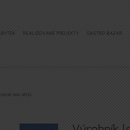
ÁBYTEK
REALIZOVANÉ PROJEKTY
GASTRO BAZAR
robník ledu M132
Výrobník l