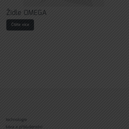
Židle OMEGA
Čtěte více
technologie
káva a příslušenství