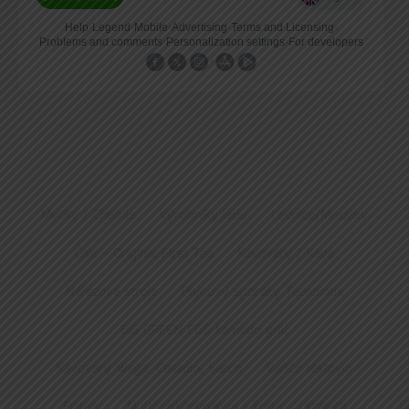
Myčky / Chemie
Výrobníky ledu
Lednice/Mrazáky
Čaje – Original First Tea
Kávovary / Káva
Nářezové stroje
Plynový sporáky Tecnoinox
BIG GREEN EGG kamado grill
Kávovary Wega, Casadio, Saeco
Vařiče těstovin
Fritézy
Multifunkční pánve a kotle
Kráječe