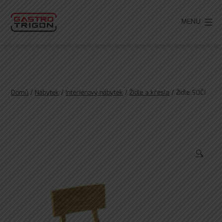
Přejít
k
MENU
obsahu
Domů
/
Nábytek
/
Interiérový nábytek
/
Židle a křesla
/ Židle SOČI
🔍