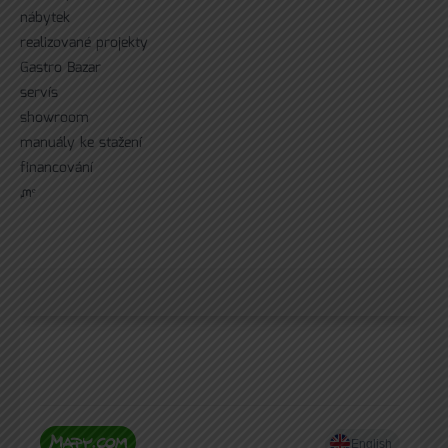
nábytek
realizované projekty
Gastro Bazar
servís
showroom
manuály ke stažení
financování
ᘻᵉ