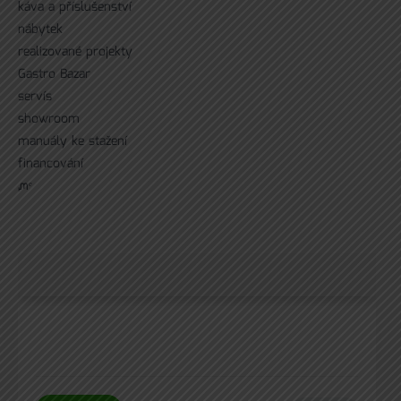
káva a příslušenství
nábytek
realizované projekty
Gastro Bazar
servís
showroom
manuály ke stažení
financování
ᘻᵉ