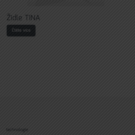
Židle TINA
Čtěte více
technologie