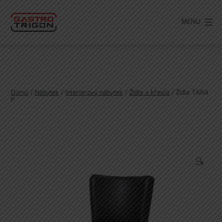
Přejít
k
MENU
obsahu
Domů
/
Nábytek
/
Interiérový nábytek
/
Židle a křesla
/ Židle TARA
P
🔍