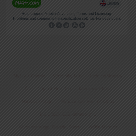
Myčky / Chemie
Výrobníky ledu
Lednice/Mrazáky
Čaje – Original First Tea
Kávovary / Káva
Nářezové stroje
Plynový sporáky Tecnoinox
BIG GREEN EGG kamado grill
Kávovary Wega, Casadio, Saeco
Vařiče těstovin