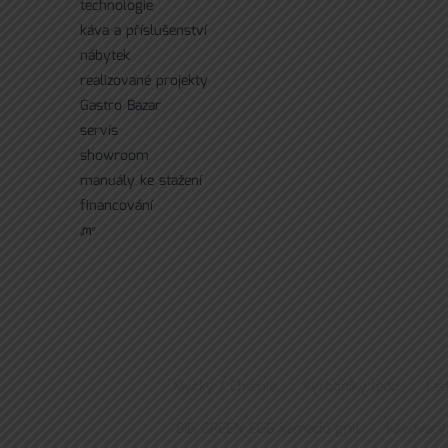
technologie
káva a příslušenství
nábytek
realizované projekty
Gastro Bazar
servís
showroom
manuály ke stažení
financování
ᘻᵉ
Myčky / Chemie
Výrobníky ledu
Led
BIG GREEN EGG kamado grill
Kávovary