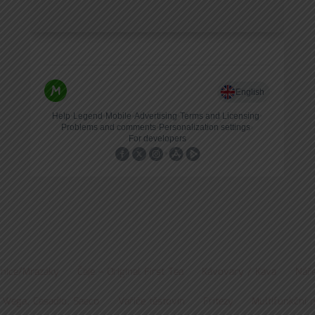
nice/Mrazáky
Čaje – Original First Tea
Kávovary / Káva
Náře
 Wega, Casadio, Saeco
Vařiče těstovin
Fritézy
Multifunkční 