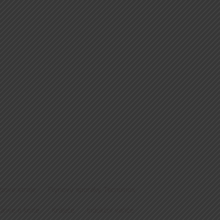
zové stroje
Plynový sporáky Tecnoinox
pánve a kotle
Kráječe
Indukční vařiče