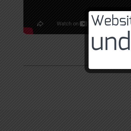
Websit
und