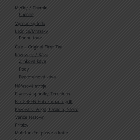
Myčky / Chemie
Chemie
Výrobníky ledu
Lednice/Mrazáky
Podpultové
Čaje – Original First Tea
Kávovary / Káva
Zrnková káva
Pody
Bezkofeinová káva
Nářezové stroje
Plynový sporáky Tecnoinox
BIG GREEN EGG kamado grill
Kávovary Wega, Casadio, Saeco
Vařiče těstovin
Fritézy
Multifunkční pánve a kotle