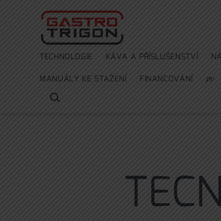
Přejít
k
obsahu
TECHNOLOGIE
KÁVA A PŘÍSLUŠENSTVÍ
N
MANUÁLY KE STAŽENÍ
FINANCOVÁNÍ
ᘻᵉ
HLEDAT
…
TECN