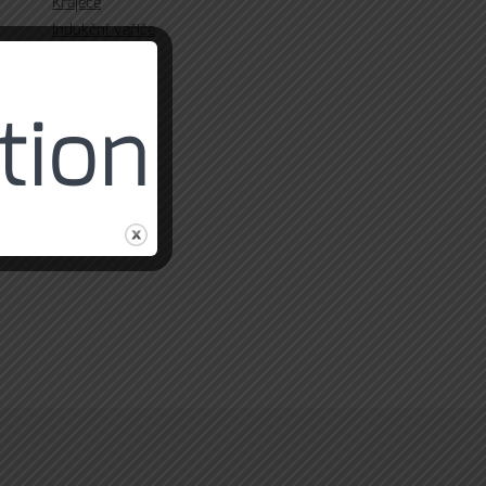
Kráječe
Indukční vařiče
tion