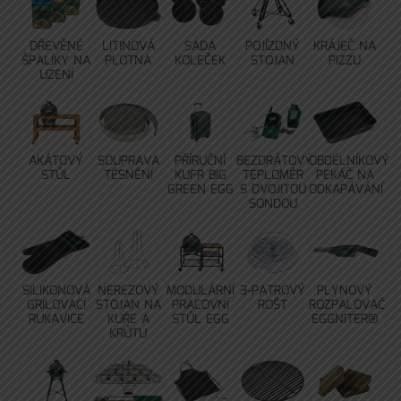
DŘEVĚNÉ
LITINOVÁ
SADA
POJÍZDNÝ
KRÁJEČ NA
ŠPALÍKY NA
PLOTNA
KOLEČEK
STOJAN
PIZZU
UZENÍ
AKÁTOVÝ
SOUPRAVA
PŘÍRUČNÍ
BEZDRÁTOVÝ
OBDÉLNÍKOVÝ
STŮL
TĚSNĚNÍ
KUFR BIG
TEPLOMĚR
PEKÁČ NA
GREEN EGG
S DVOJITOU
ODKAPÁVÁNÍ
SONDOU
SILIKONOVÁ
NEREZOVÝ
MODULÁRNÍ
3-PATROVÝ
PLYNOVÝ
GRILOVACÍ
STOJAN NA
PRACOVNÍ
ROŠT
ROZPALOVAČ
RUKAVICE
KUŘE A
STŮL EGG
EGGNITER®
KRŮTU