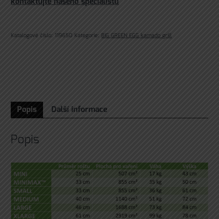
kontaktujte našeho specialistu
Katalogové číslo:
119650
Kategorie:
BIG GREEN EGG kamado grill
Popis
Další informace
Popis