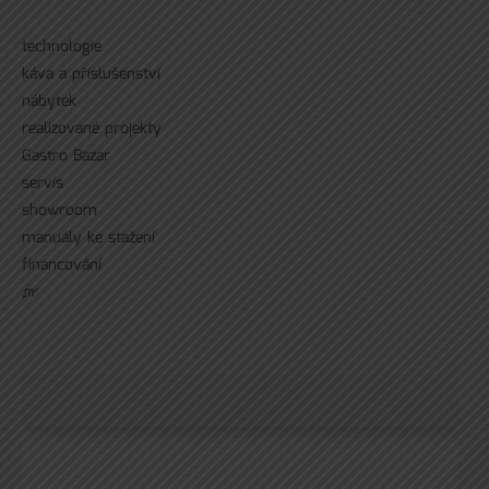
technologie
káva a příslušenství
nábytek
realizované projekty
Gastro Bazar
servís
showroom
manuály ke stažení
financování
ᘻᵉ