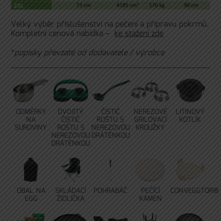
Velký výběr příslušenství na pečení a přípravu pokrmů.
Kompletní cenová nabídka –
ke stažení zde
*
popisky převzaté od dodavatele / výrobce
ODMĚRKY
DVOJITÝ
ČISTIČ
NEREZOVÉ
LITINOVÝ
NA
ČISTIČ
ROŠTU S
GRILOVACÍ
KOTLÍK
SUROVINY
ROŠTU S
NEREZOVOU
KROUŽKY
NEREZOVOU
DRÁTĚNKOU
DRÁTĚNKOU
OBAL NA
SKLÁDACÍ
POHRABÁČ
PEČÍCÍ
CONVEGGTOR®
EGG
ŽIDLIČKA
KÁMEN