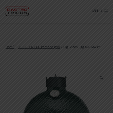
Přejít
k
MENU
obsahu
Domů
/
BIG GREEN EGG kamado grill
/ Big Green Egg MINIMAX™
🔍