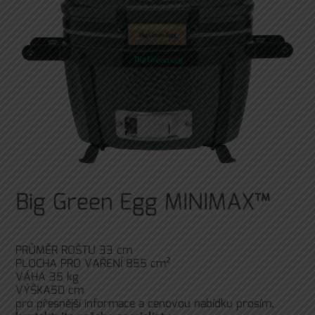
Big Green Egg MINIMAX™
PRŮMĚR ROŠTU 33 cm
PLOCHA PRO VAŘENÍ 855 cm²
VÁHA 35 kg
VÝŠKA50 cm
pro přesnější informace a cenovou nabídku prosím,