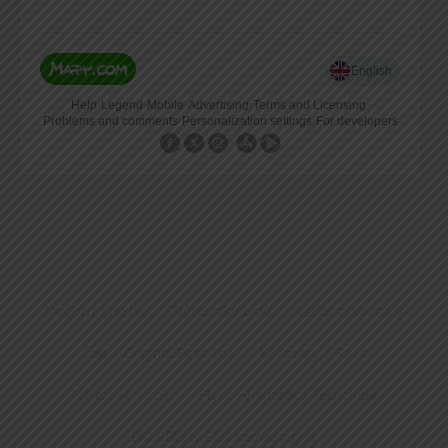
Myčky / Chemie
Výrobníky ledu
Lednice/Mrazáky
Čaje – Original First Tea
Kávovary / Káva
Nářezové stroje
Plynový sporáky Tecnoinox
BIG GREEN EGG kamado grill