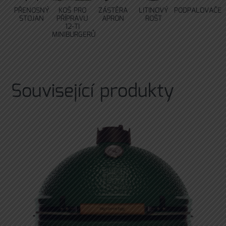
PŘENOSNÝ
KOŠ PRO
ZÁSTĚRA
LITINOVÝ
PODPALOVAČE
STOJAN
PŘÍPRAVU
APRON
ROŠT
12-TI
MINIBURGERŮ
Související produkty