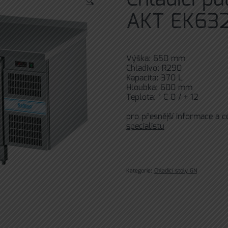
🔍
AKT EK632
Výška: 650 mm
Chladivo: R290
Kapacita: 370 L
Hloubka: 600 mm
Teplota: ° C 0 / + 12
pro přesnější informace a 
specialistu
Kategorie:
Chladící stoly GN