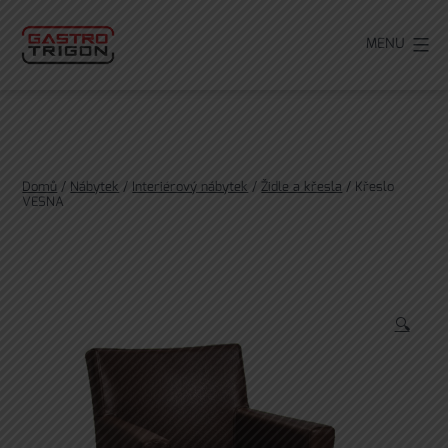
Přejít
k
MENU
obsahu
Domů
/
Nábytek
/
Interiérový nábytek
/
Židle a křesla
/ Křeslo
VESNA
🔍