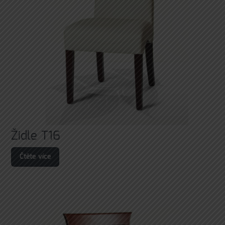
Židle T16
Čtěte více