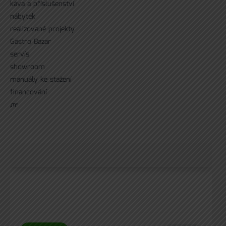
káva a příslušenství
nábytek
realizované projekty
Gastro Bazar
servís
showroom
manuály ke stažení
financování
ᘻᵉ