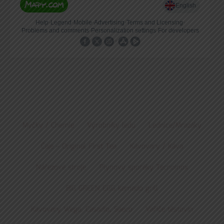
Myčky / Chemie
Výrobníky ledu
Lednice/Mrazáky
Čaje – Original First Tea
Kávovary / Káva
Nářezové stroje
Plynový sporáky Tecnoinox
BIG GREEN EGG kamado grill
Kávovary Wega, Casadio, Saeco
Vařiče těstovin