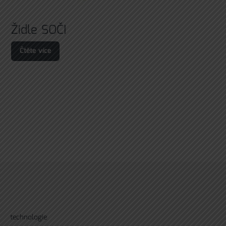
Židle SOČI
Čtěte více
technologie