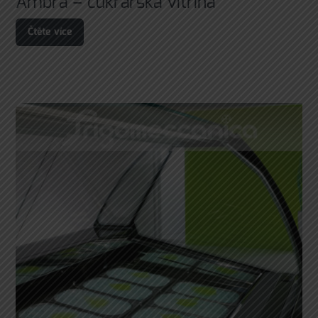
Ambra – cukrářská vitrína
Čtěte více