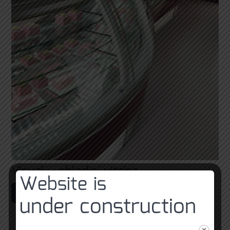
Visual – chladicí vitrína
Website is
Čtěte více
under construction