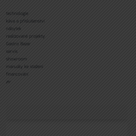
technologie
káva a příslušenství
nábytek
realizované projekty
Gastro Bazar
servís
showroom
manuály ke stažení
financování
ᘻᵉ