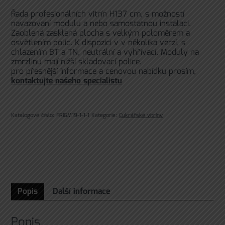
Řada profesionálních vitrín H137 cm, s možností
navazovaní modulu a nebo samostatnou instalaci.
Zaoblená zasklená plocha s velkým poloměrem a
osvětlením polic. K dispozici v v několika verzí, s
chlazením BT a TN, neutrální a vyhřívací. Moduly na
zmrzlinu mají nižší skladovací police.
pro přesnější informace a cenovou nabídku prosím,
kontaktujte našeho specialistu
Katalogové číslo:
FRIGM19-1-1-1
Kategorie:
Cukrářské vitríny
Popis
Další informace
Popis