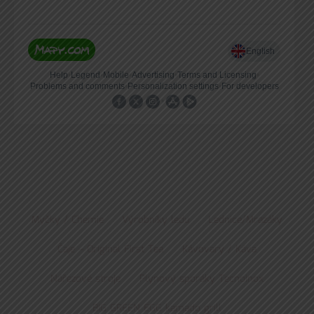
Myčky / Chemie
Výrobníky ledu
Lednice/Mrazáky
Čaje – Original First Tea
Kávovary / Káva
Nářezové stroje
Plynový sporáky Tecnoinox
BIG GREEN EGG kamado grill