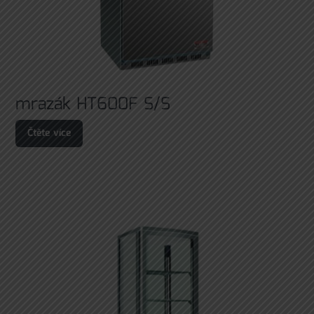
mrazák HT600F S/S
Čtěte více