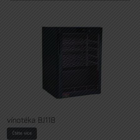
vínotéka BJ118
Čtěte více