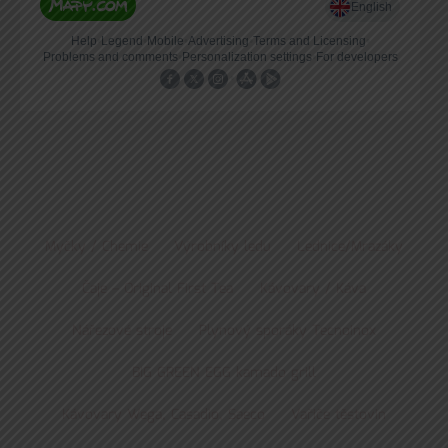
Myčky / Chemie
Výrobníky ledu
Lednice/Mrazáky
Čaje – Original First Tea
Kávovary / Káva
Nářezové stroje
Plynový sporáky Tecnoinox
BIG GREEN EGG kamado grill
Kávovary Wega, Casadio, Saeco
Vařiče těstovin