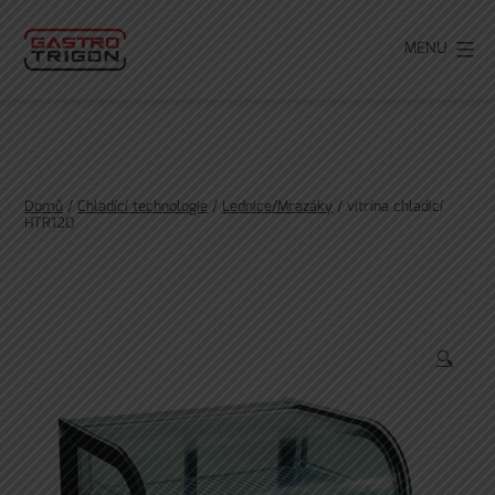
Přejít
k
MENU
obsahu
Domů
/
Chladící technologie
/
Lednice/Mrazáky
/ vitrína chladicí
HTR120
🔍