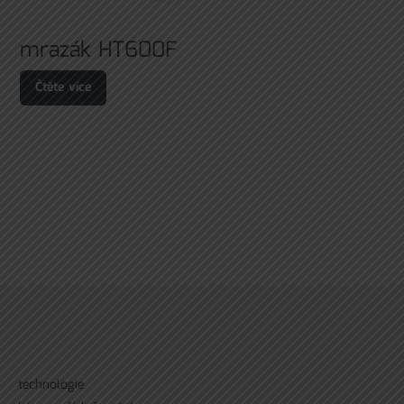
mrazák HT600F
Čtěte více
technologie