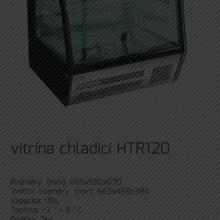
vitrína chladicí HTR120
Rozměry (mm): 695x580x670
Vnitřní rozměry (mm): 663x498x384
Kapacita: 115L
Teplota: +3 ~ + 8 ° C
Polička: 2ks