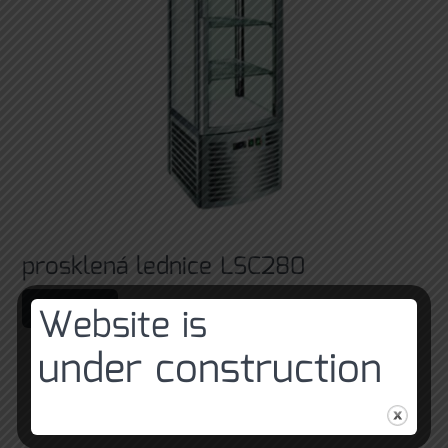
prosklená lednice LSC280
Čtěte více
Website is
under construction