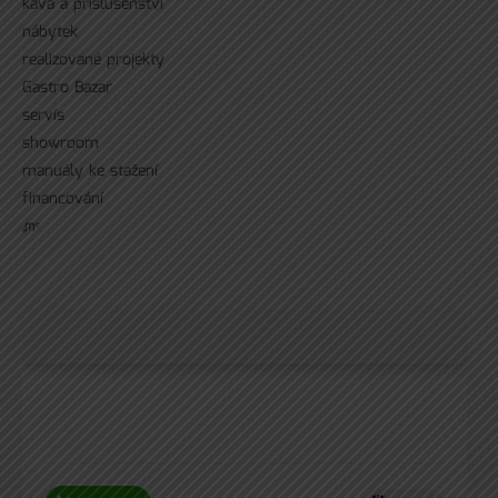
káva a příslušenství
nábytek
realizované projekty
Gastro Bazar
servís
showroom
manuály ke stažení
financování
ᘻᵉ