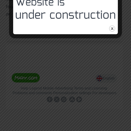
Website is
financování
under construction
ᘻᵉ