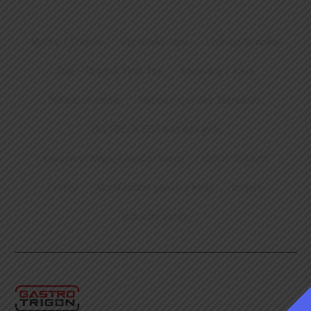
Myčky / Chemie
Výrobníky ledu
Lednice/Mrazáky
Čaje – Original First Tea
Kávovary / Káva
Nářezové stroje
Plynový sporáky Tecnoinox
BIG GREEN EGG kamado grill
Kávovary Wega, Casadio, Saeco
Vařiče těstovin
Fritézy
Multifunkční pánve a kotle
Kráječe
Indukční vařiče